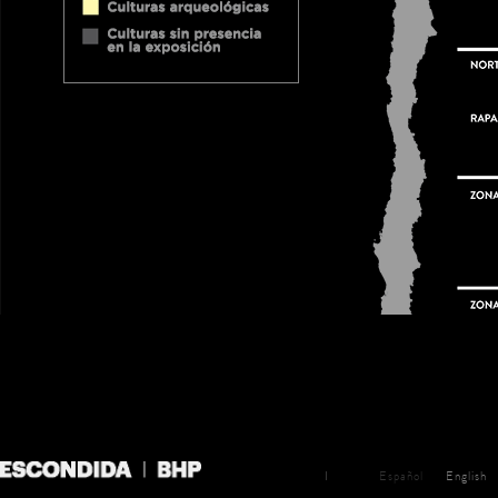
I
Español
English